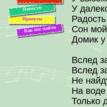
У далек
Новости
Радость
Проекты
Сон мой
Как нас найти
Домик у 
Вслед з
Вслед з
Не найд
На воде
Только 