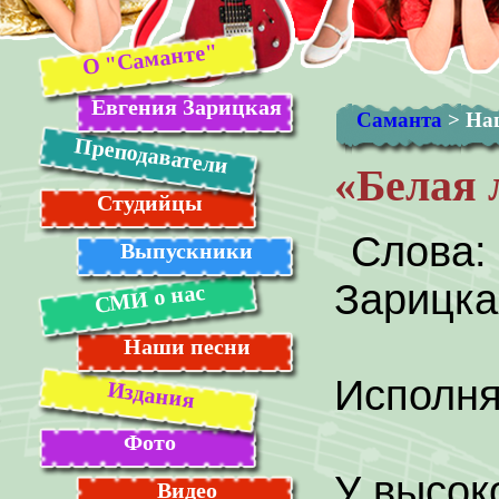
О "Саманте"
Евгения Зарицкая
Саманта
>
На
Преподаватели
«Белая 
Студийцы
Слова:
Выпускники
Зарицка
СМИ о нас
Наши песни
Исполня
Издания
Фото
У высок
Видео