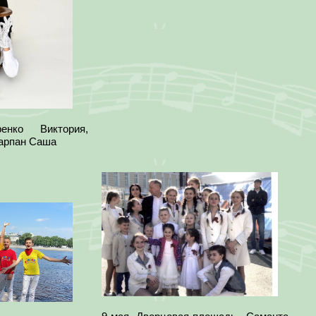
нко Виктория,
арпан Саша