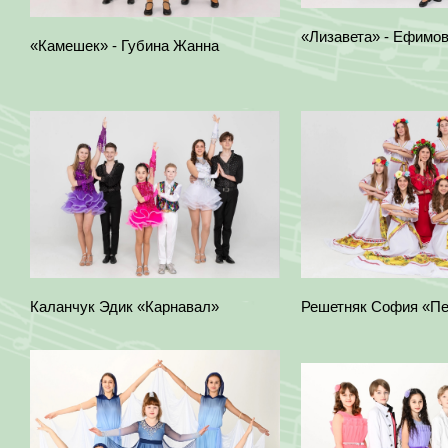
«Лизавета» - Ефимо
«Камешек» - Губина Жанна
Каланчук Эдик «Карнавал»
Решетняк София «Пе