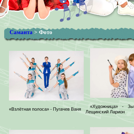
Саманта
>
Фото
«Художница» - Зы
«Взлётная полоса» - Пугачев Ваня
Лещинский Ларион