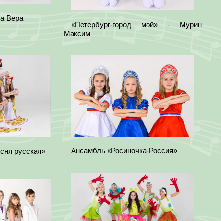
ва Вера
«Петербург-город мой» - Мурин
Максим
Ансамбль «Росиночка-Россия»
сня русская»