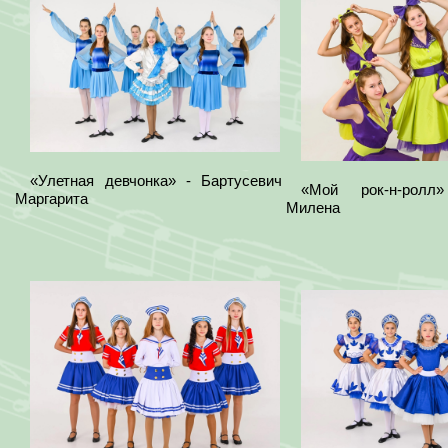
«Улетная девчонка» - Бартусевич
«Мой рок-н-ролл
Маргарита
Милена