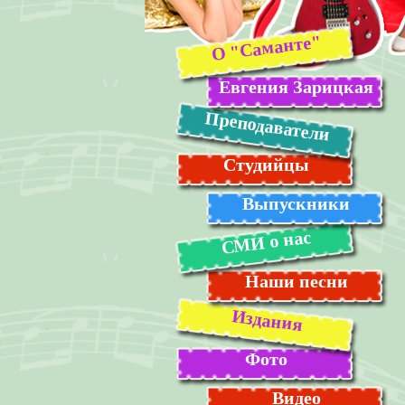
О "Саманте"
Евгения Зарицкая
Преподаватели
Студийцы
Выпускники
СМИ о нас
Наши песни
Издания
Фото
Видео