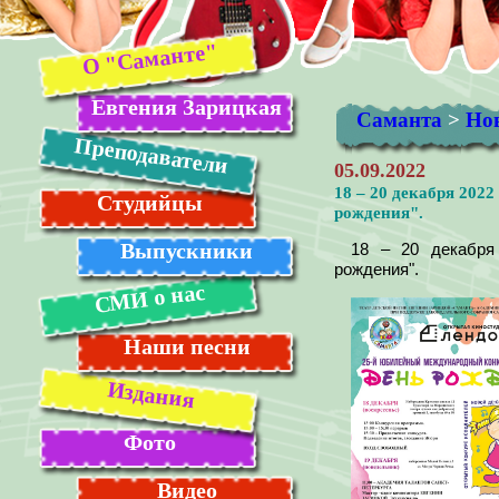
О "Саманте"
Евгения Зарицкая
Саманта
>
Но
Преподаватели
05.09.2022
18 – 20 декабря 202
Студийцы
рождения".
Выпускники
18 – 20 декабря
рождения".
СМИ о нас
Наши песни
Издания
Фото
Видео